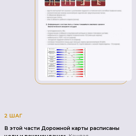
2 ШАГ
В этой части Дорожной карты расписаны
цели и рекомендации.
Каждая
рекомендация — это цель. Мы разбиваем
их на краткосрочные (3 месяца)
и долгосрочные (на много здоровых лет
вперёд). Это самая драгоценная часть
Дорожной карты. Ведь именно здесь вам
становится понятно что делать, чтобы
взрослеть, а не стареть.