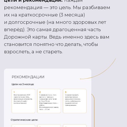
3 ШАГ
В конце карты — персональная стратегия
здоровья.
Здесь расписаны рекомендации
для ежедневного рациона, БАД коррекция,
тренировочная программа — все это
заметно улучшит самочувствие и поможет
сэкономить время и деньги. Вы получаете
единую стратегию здоровья. А значит вам
не нужно сверять ее отдельно с разными
специалистами: врачом, остеопатом,
тренером, нутрициологом и т. д. Идеальный
план у вас на руках.