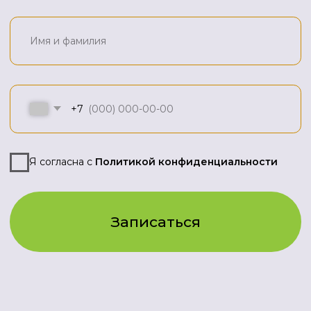
Здесь обучаю
тренеров
Индивидуальный
предприниматель
Шевченко Альбина Викторовна
ИНН 165911147600
Почтовый адрес: 420000, г.
Казань, ул. Сибгата Хакима, д. 3, кв.
29
e-mail:
antiage.club2023@gmail.com