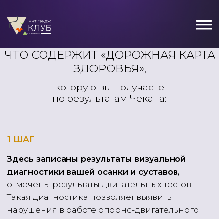
ЧТО СОДЕРЖИТ «ДОРОЖНАЯ КАРТА
ЗДОРОВЬЯ»,
которую вы получаете
по результатам Чекапа:
1 ШАГ
Здесь записаны результаты визуальной
диагностики вашей осанки и суставов,
отмечены результаты двигательных тестов.
Такая диагностика позволяет выявить
нарушения в работе опорно-двигательного
аппарата и отметить, как история тела (образ
жизни, травмы, операции и тд) повлияли
на его текущее состояние и положение.
Информация о составе тела, а также
показатели анализов крови
и биологического возраста сосудов —
ваших