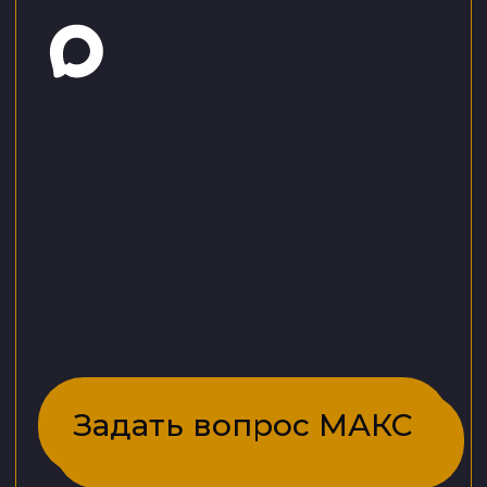
Индивидуальный
предприниматель
Шевченко Альбина Викторовна
ИНН 165911147600
Почтовый адрес: 420000, г.
Казань, ул. Сибгата Хакима, д. 3, кв.
29
e-mail:
antiage.club2023@gmail.com
Политика обработки персональных
данных
Согласие на обработку персональных
данных
Согласие на информационную рассылку