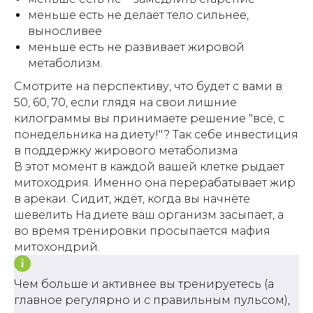
меньше есть не делает тело сильнее,
выносливее
меньше есть не развивает жировой
Есть вопросы - напишите,
метаболизм.
ответим
Смотрите на перспективу, что будет с вами в
50, 60, 70, если глядя на свои лишние
килограммы вы принимаете решение "всё, с
понедельника на диету!"? Так себе инвестиция
в поддержку жирового метаболизма
В этот момент в каждой вашей клетке рыдает
митоходрия. Именно она перерабатывает жир
в арекаи. Сидит, ждёт, когда вы начнёте
шевелить На диете ваш организм засыпает, а
во время тренировки просыпается мафия
митохондрий.
Задать вопрос МАКС
Чем больше и активнее вы тренируетесь (а
Задать вопрос ТГ
главное регулярно и с правильным пульсом),