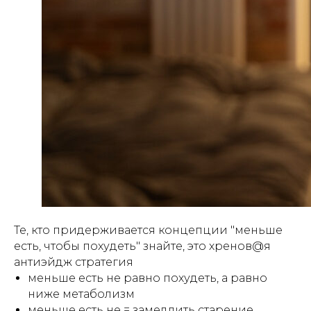
Те, кто придерживается концепции "меньше
есть, чтобы похудеть" знайте, это хренов@я
антиэйдж стратегия
меньше есть не равно похудеть, а равно
ниже метаболизм
меньше есть не = замедлить старение