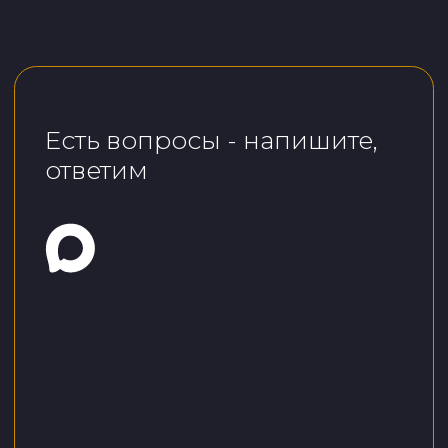
Индивидуальный
предприниматель
Шевченко Альбина Викторовна
ИНН 165911147600
Почтовый адрес: 420000, г.
Казань, ул. Сибгата Хакима, д. 3, кв.
29
e-mail:
antiage.club2023@gmail.com
Политика обработки персональных
данных
Согласие на обработку персональных
данных
Согласие на информационную рассылку