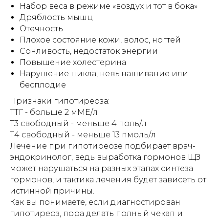
Набор веса в режиме «воздух и тот в бока»
Дряблость мышц
Отечность
Плохое состояние кожи, волос, ногтей
Есть вопросы - напишите,
Сонливость, недостаток энергии
ответим
Повышение холестерина
Нарушение цикла, невынашивание или
бесплодие
Признаки гипотиреоза:
ТТГ - больше 2 мМЕ/л
Т3 свободный - меньше 4 поль/л
Т4 свободный - меньше 13 пмоль/л
Лечение при гипотиреозе подбирает врач-
эндокринолог, ведь выработка гормонов ЩЗ
может нарушаться на разных этапах синтеза
гормонов, и тактика лечения будет зависеть от
истинной причины.
Как вы понимаете, если диагностирован
Задать вопрос МАКС
Задать вопрос ТГ
гипотиреоз, пора делать полный чекап и