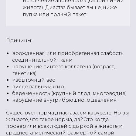
истончение апоневроза (белой линии
живота). Диастаз бывает выше, ниже
пупка или полный пакет
Причины:
врожденная или приобретенная слабость
соединительной ткани
нарушение синтеза коллагена (возраст,
генетика)
избыточный вес
висцеральный жир
беременность (крупный плод, многоводие)
нарушение внутрибрюшного давления.
Существует норма диастаза, см карусель. Но вы
ж знаете, что такое норма, да? Это когда
проверили всех людей с дыркой в животе и
среднестатистический размер той самой