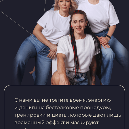
скорость метаболизма
состояние кожи
уровень энергии
и т. д.
Здесь
красиво
Мы находимся в самом
узнаваемом ЖК Казани.