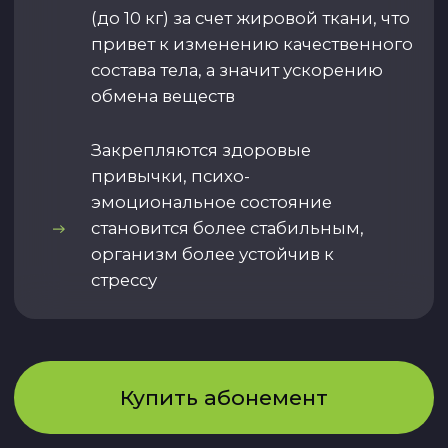
Мы рекомендуем придерживаться
системного подхода, вам также доступно
приобретение комплексных программ
сопровождения. Они включают в себя не
только тренинг, но и
нутрициологическую поддержку, коучинг
и сеансы ремоделирования тела и лица.
Запишитесь
на Чекап «Тело»
и начните действовать по
персональной стратегии здоровья.
+7