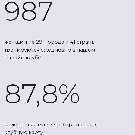
живота
Если вы уже занимаетесь,
но не видите результатов:
После 35 лет ресурсы здоровья
сокращаются. Вы наверняка заметили,
что быстрее стали набирать вес, отекать,
несмотря на тот же образ жизни, чаще
устаёте и чувствуете себя без сил.
Чтобы тренировки в Антиэйдж-клубе
были эффективными, я составила
их с учётом возрастных особенностей
и собрала в работающую систему. Вам
не угнаться за 25-летними, но мы можем
свои 45 сделать ярче, чем у ровесниц!
Если вы считаете, что фитнес
уже не для вашего возраста: