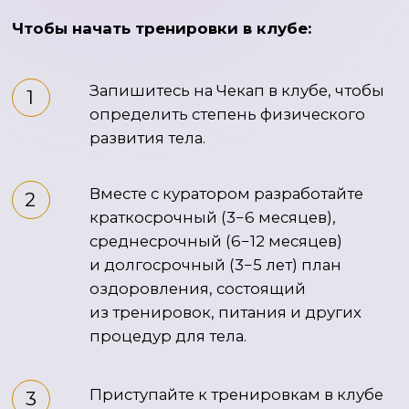
врачом и нутрициологом. Так мы экономим
ваше время на самом Чекапе «Тело».
2 этап
В назначенный день в кабинете врача
нашего Клуба начнется диагностический
комплекс. Оценить ваше здоровье помогут
сбор анамнеза, биоимпедансометрия
(оценка состава тела), исследование
сосудов, визуальная оценка
и двигательные тесты опорно-
двигательного аппарата, тесты кардио-