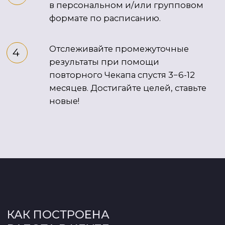
респираторной системы. Этот этап
занимает 45−60 минут, после него
назначается перерыв.
3 этап
В буфете Клуба вас ждет прием пищи,
который подобран нашим нутрициологом
по результатам опросника здоровья. Пока
вы едите, врач и тренер совещаются
и сводят полученные данные в одну
картину. Далее следует совместная беседа
с экспертами, на которой вам объяснят