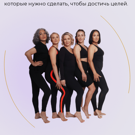
с преждевременным старением.
На основании этого — создание
персональной стратегии
по предупреждению и профилактике
преждевременного старения. Оценка
производится врачом и тренером при
помощи доказательных методов.
Продолжительность:
около 1,5 часов.
КАК ПРОХОДИТ ЧЕКАП «ТЕЛО»
1 этап
После консультации и записи на Чекап,
менеджер отправит вам необходимую
информацию о подготовке. Потребуется
сделать базовый набор анализов крови,
заполнить специальный опросник,
который впоследствии оценивается