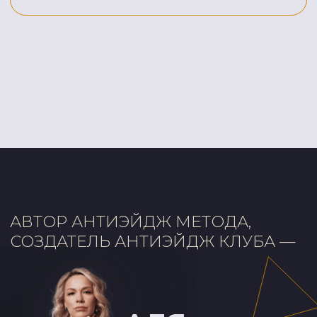
Отслеживайте промежуточные
4
результаты при помощи
повторного Чекапа спустя 3−6-12
месяцев. Достигайте целей, ставьте
новые!
КАК ПОСТРОЕНА
РАБОТА В КЛУБЕ
Через 1 месяц
Снимется нагрузка с коленных,
тазобедренных суставов за счет
усиления их питания