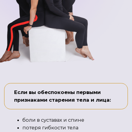
превентивной медицины
С моей помощью более 3000 женщин в возрасте
от 27 до 64 также снизили свой биологический
возраст на 5−15 лет
Обучаю тренеров антиэйдж-фитнесу в
WellFitness
company
Экс менеджер сети клубов "Планета фитнес"
Татарстан
Главная женщина 2023 в номинации «Культура.
Спорт. Творчество.»
Спикер Российских фитнес-конвенций
КАК ПОСТРОЕНА