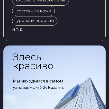
1
Первый и единственный в России
фитнес-клуб, который разработал
систему для тренировки женщин 35+
> 3000
женщин в возрасте от 27 до 70 лет
снизили свой биологический возраст
на 5−15 лет
987