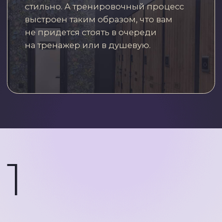
10
лет Аля Шевченко оттачивала систему
«Антиэйдж фитнеса»
КОМУ ПОДХОДЯТ
ТРЕНИРОВКИ
В КЛУБЕ