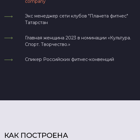
эластичность стенок сосудов
Улучшится настроение и общее
самочувствие, за счет постоянной
помощи детоксикационной системе
организма, пройдут мигрени,
повысится либидо
Тренируется гибкость нервной
системы
Через 1 год
Значительно снизится лишний вес
(до 10 кг) за счет жировой ткани, что
привет к изменению качественного
состава тела, а значит ускорению
обмена веществ
Закрепляются здоровые
привычки, психо-