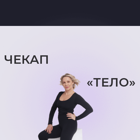
Я согласна с
Политикой обработки персональных
данных
Я даю согласие на
обработку персональных
данных
Я даю согласие на
рассылку электронных
сообщений
Записаться
ЧТО СОДЕРЖИТ «ДОРОЖНАЯ
КАРТА ЗДОРОВЬЯ»,
которую вы получаете
по результатам Чекапа:
1 ШАГ
Здесь записаны результаты визуальной
диагностики вашей осанки и суставов,
отмечены результаты двигательных тестов.