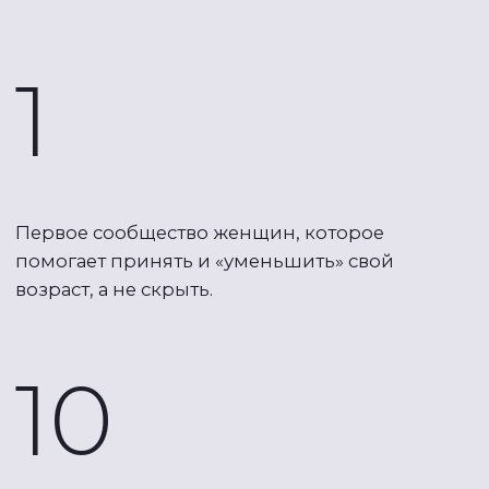
Да, не каждый комплекс упражнений
подойдёт для вас, некоторые могут даже
навредить.
В Антиэйдж-клубе всё иначе ― в тренировках
безопасные исходные положения,
ступенчатая система увеличения нагрузки,
кураторы-тренеры, которые помогают
корректировать упражнения под
возможности именно вашего тела.
Если понимаете, что для вас важны
приватность, комфорт и эстетика
того
места, где вы проводите время в заботе
о себе. А также если вы не готовы
заниматься в одном зале с десятком
других женщин.