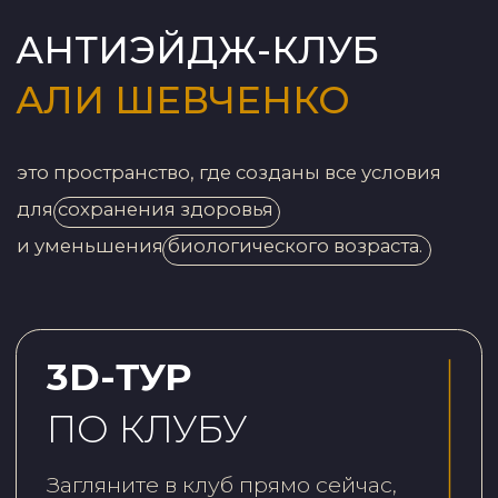
ПО КЛУБУ
Загляните в клуб прямо сейчас,
просто нажав кнопку
После просмотра 3 д тура нажмите
стрелку «Назад» в панеле браузера
Здесь вы перестанете тревожиться
о возрасте, так как у вас появится:
понимание реального состояния
тела, причин плохого самочувствия
и изменений внешнего вида.