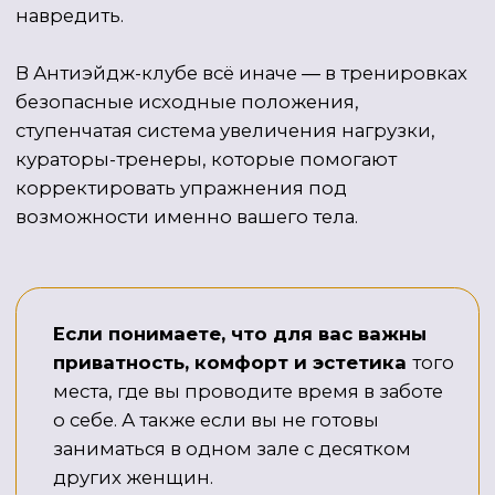
Чтобы начать тренировки в клубе:
Запишитесь на Чекап в клубе, чтобы
1
определить степень физического
развития тела.
Вместе с куратором разработайте
2
краткосрочный (3−6 месяцев),
среднесрочный (6−12 месяцев)
и долгосрочный (3−5 лет) план
оздоровления, состоящий
из тренировок, питания и других
процедур для тела.
Приступайте к тренировкам в клубе
3
в персональном и/или групповом
формате по расписанию.