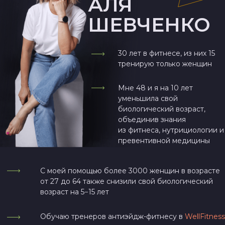
Разгрузится шея, поясница, голова
начнет принимать физиологическое
положение
Работа мышц начнет «выкачивать»
лишнюю жидкость из тканей, уйдет
отечность тела, тело станет более
подтянутым, снизится вес на 1−3 кг
Появится энергия и силы, за счет
активации гормональной системы
Через 6 месяцев
Укрепятся основные группы мышц
(спины, ног, живота), изменится форма
и контур тела — появится талия, будут
стройнее ноги и бедра, закрепится
осанка
Повысится выносливость,