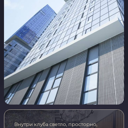
женщин из 281 города и 41 страны
тренируются ежедневно в нашем
онлайн клубе
87,8%
клиенток ежемесячно продлевают
клубную карту
1
Первое сообщество женщин, которое
помогает принять и «уменьшить» свой
возраст, а не скрыть.