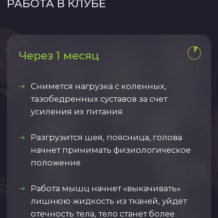
результаты Чекапа «Тело» и предложат
разные стратегии оздоровления, учитывая
вашу готовность к изменениям и ресурсы
организма.
Все результаты Чекапа «Тело»
и разработанная стратегия
описывается в Дорожной
карте здоровья и красоты.
Это готовый план действий, которые