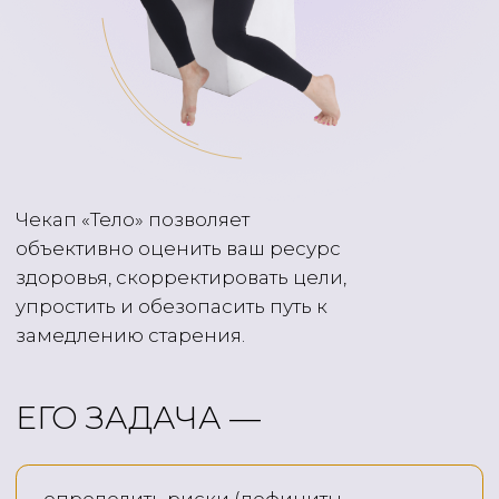
Такая диагностика позволяет выявить
нарушения в работе опорно-двигательного
аппарата и отметить, как история тела (образ
жизни, травмы, операции и тд) повлияли
на его текущее состояние и положение.
Информация о составе тела, а также
показатели анализов крови
и биологического возраста сосудов —
ваших
ресурсов тела с оценкой рисков раннего
старения.