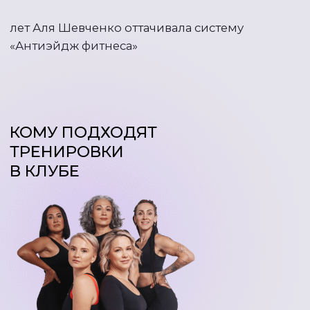
АВТОР АНТИЭЙДЖ МЕТОДА,
СОЗДАТЕЛЬ АНТИЭЙДЖ КЛУБА —
АЛЯ
ШЕВЧЕНКО
30 лет в фитнесе, из них 15
тренирую только женщин
Мне 48 и я на 10 лет
уменьшила свой
биологический возраст,
объединив знания
из фитнеса, нутрициологии и