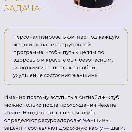
Чекап «Тело» позволяет
объективно оценить ваш ресурс
здоровья, скорректировать цели,
упростить и обезопасить путь к
замедлению старения.
ЕГО ЗАДАЧА —
определить риски (дефициты,
воспаление, хронические заболевания,
наследственные предрасположенности)
и увидеть их взаимосвязи