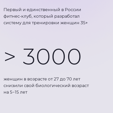
Если вы обеспокоены первыми
признаками старения тела и лица:
боли в суставах и спине
потеря гибкости тела
дряблость кожи
потеря формы ягодиц, бёдер, рук
морщины и складки на лице, спине
и в зоне декольте
небольшой, но никак не уходящий
лишний вес
отёчность тела, особенно в области