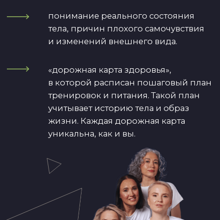
С нами вы не тратите время, энергию
и деньги на бестолковые процедуры,
тренировки и диеты, которые дают лишь
временный эффект и маскируют
проблемы, не решая их.
Мы работаем с первопричиной
возрастных изменений
Каждая тренировка учитывает
изменения в теле женщины
после 35 лет:
состав тела