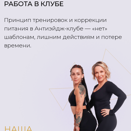
эмоциональное состояние
становится более стабильным,
организм более устойчив к
стрессу
Купить абонемент
ЧЕКАП
«ТЕЛО»