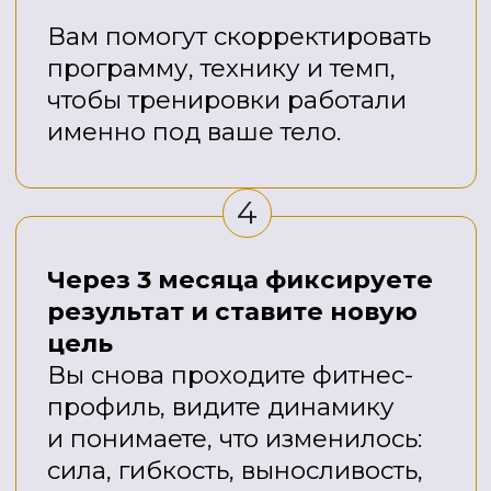
еженедельные материалы,
разборы и обзоры из мира
антиэйдж-медицины и науки.
Врач антивозрастной
медицины
Отвечает на вопросы
по здоровью, объясняет
важные процессы простым
языком и готовит
еженедельные материалы,
разборы и обзоры из мира
антиэйдж-медицины и науки.
Нутрициологи клуба
Помогают с наполнением
тарелки, подсказывают,
как собрать питание под вашу
цель, и ориентируют