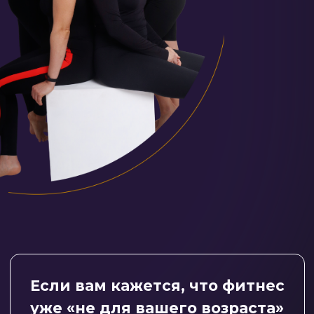
Боли в суставах и спине, отеки,
лишний вес, потеря гибкости,
дряблость кожи, изменения
фигуры и ощущение, что тело уже
не такое сильное, как раньше.
Если вы уже занимаетесь,
но не видите результатов
После 35 лет телу нужна
не нагрузка «на износ»,
а грамотная система: тренировки,
восстановление, работа
с мышцами, суставами, осанкой
и обменом веществ.
В клубе вы не просто выполняете