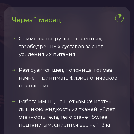
В КЛУБНУЮ КАРТУ
ВКЛЮЧЕНО:
Чекап тела и образа жизни
Самодиагностика осанки,
состава тела (мышечной и
жировой массы), силы и
выносливости с обратной
связью от тренера-куратора
Определение уровня
подготовленности и
рекомендации программы
тренировок эффективной и
безопасной для вашего
состояния