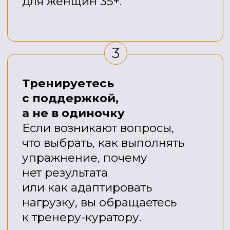
В АНТИЭЙДЖ-КЛУБЕ ВЫ
ПОЛУЧАЕТЕ НЕ ТОЛЬКО
ТРЕНИРОВКИ,
А ПОЛНОЦЕННУЮ СИСТЕМУ
ПОДДЕРЖКИ ДЛЯ
ЗДОРОВЬЯ 35+.
В сообществе клуба работают
специалисты, которые помогают
разбираться в вопросах питания,
восстановления и антивозрастного
подхода:
Тренер-куратор
Отвечает на вопросы
по здоровью, объясняет
важные процессы простым
языком и готовит