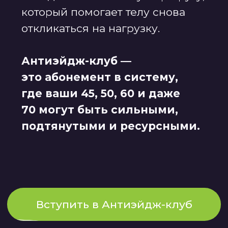
для женщин 35+.
3
Тренируетесь
с поддержкой,
а не в одиночку
Если возникают вопросы,
что выбрать, как выполнять
упражнение, почему
нет результата
или как адаптировать
нагрузку, вы обращаетесь
к тренеру-куратору.
Вам помогут скорректировать
программу, технику и темп,
чтобы тренировки работали
именно под ваше тело.