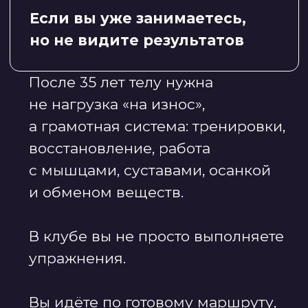
с чего вам безопасно
стартовать и какие тренировки
дадут лучший результат.
2
Получаете цель на 3 месяца
и готовый маршрут
Вместе с тренером-куратором
вы выбираете главную цель:
убрать отеки, укрепить
мышцы, снизить вес, улучшить
осанку, вернуть гибкость
или энергию.
После этого занимаетесь
не хаотично, а по системе,
которую разработана