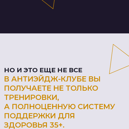
Возьмите ответственность
за свое здоровье на себя
Тренируйтесь по системе,
составленной с учётом
потребностей организма
девочек 40+
Сделайте тело подтянутым
и крепким, а суставы
подвижными и долговечными
Подготовьтесь к климаксу,
чтобы он прошёл мягко
Верните уверенность в себе:
вновь почувствуйте себя
сексуальной
и привлекательной.
Ведь это нормально!