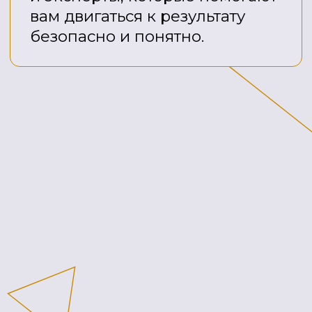
организма, пройдут мигрени,
повысится либидо
Тренируется гибкость нервной
системы
Через 1 год
Значительно снизится лишний вес
(до 10 кг) за счет жировой ткани, что
привет к изменению качественного
состава тела
Мышечная масса увеличится на 1-3
кг, ускорится метаболизм на 5-10%
Закрепляются здоровые
привычки, психо-
эмоциональное состояние
становится более стабильным,
организм более устойчив к