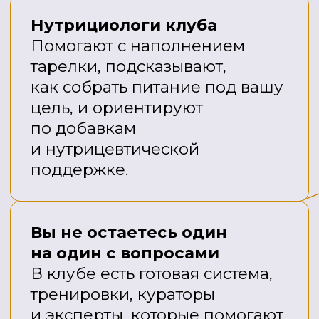
лишнюю жидкость из тканей, уйдет
отечность тела, тело станет более
подтянутым, снизится вес на 1−3 кг
Появится энергия и силы, за счет
активации гормональной системы
Через 6 месяцев
Укрепятся основные группы мышц
(спины, ног, живота), изменится форма
и контур тела — появится талия, будут
стройнее ноги и бедра, закрепится
осанка
Повысится выносливость,
эластичность стенок сосудов
Улучшится настроение и общее
самочувствие, за счет постоянной
помощи детоксикационной системе