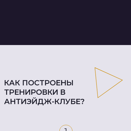
4
Через 3 месяца фиксируете
результат и ставите новую
цель
Вы снова проходите фитнес-
профиль, видите динамику
и понимаете, что изменилось:
сила, гибкость, выносливость,
объёмы, самочувствие.
Дальше тренер-куратор
помогает наметить
следующую цель,
чтобы вы продолжали
двигаться к более сильному,
подтянутому и ресурсному
телу.