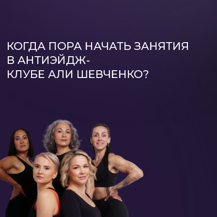
В Антиэйдж-клубе вы
получаете не случайные
тренировки, а готовое решение
для женщин 35+.
Это система занятий, где всё
продумано: безопасные исходные
положения, постепенное
увеличение нагрузки, коррекция
техники и адаптация под
возможности вашего тела.
Если вы видите первые
признаки старения тела