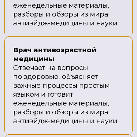
РЕЗУЛЬТАТЫ
ТРЕНИРОВОК
Через 1 месяц
Снимется нагрузка с коленных,
тазобедренных суставов за счет
усиления их питания
Разгрузится шея, поясница, голова
начнет принимать физиологическое
положение
Работа мышц начнет «выкачивать»