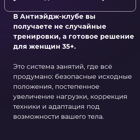
упражнения.
Вы идёте по готовому маршруту,
который помогает телу снова
откликаться на нагрузку.
Антиэйдж-клуб —
это абонемент в систему,
где ваши 45, 50, 60 и даже
70 могут быть сильными,
подтянутыми и ресурсными.
Вступить в Антиэйдж-клуб