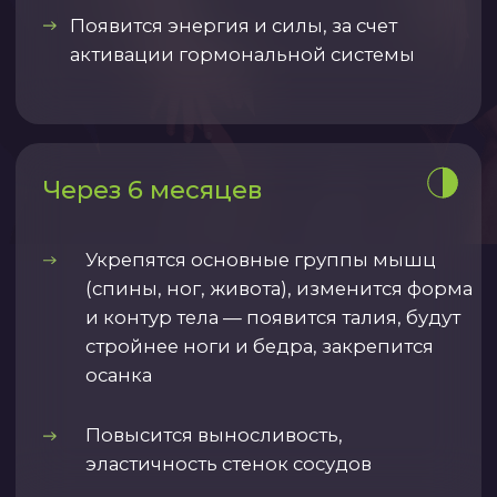
Тренировки
3 ступени нагрузки : от
новичка до тренажерного
зала
Более 800 тренировок
продолжительностью от 15
до 60 минут
Библиотека тренировок под
разные задачи: для мышц
тазового дна, антиварикоз,
шея и поясница и т. д.