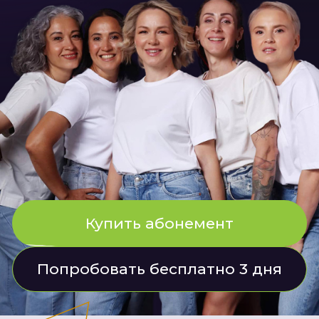
!
Купить абонемент
Попробовать бесплатно 3 дня
АНТИЭЙДЖ-КЛУБ — ЭТО….
сообщество, где сотни девочек
старше 35
занимаются безопасным
для своего возраста фитнесом,
не
выходя из дома
Чтобы оставаться собой ―
красивыми, подтянутыми,
уверенными в себе